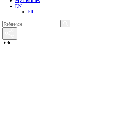
My favorites
EN
FR
Sold