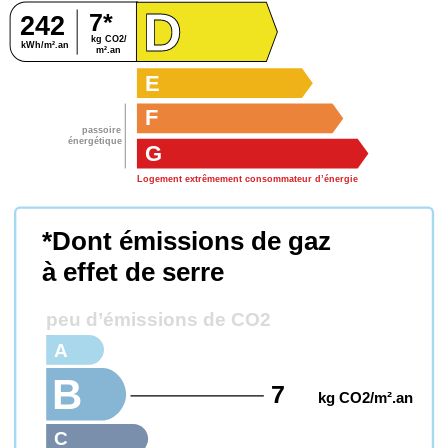
D
7*
242
kg CO2/
kWh/m².an
m².an
E
F
passoire
énergétique
G
Logement extrêmement consommateur d’énergie
*Dont émissions de gaz
à effet de serre
peu d’émissions de CO2
A
B
7
kg CO2/m².an
C