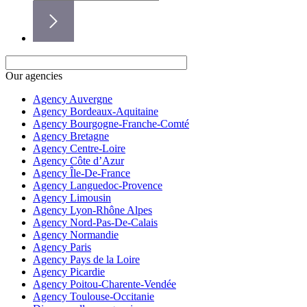
Our agencies
Agency Auvergne
Agency Bordeaux-Aquitaine
Agency Bourgogne-Franche-Comté
Agency Bretagne
Agency Centre-Loire
Agency Côte d’Azur
Agency Île-De-France
Agency Languedoc-Provence
Agency Limousin
Agency Lyon-Rhône Alpes
Agency Nord-Pas-De-Calais
Agency Normandie
Agency Paris
Agency Pays de la Loire
Agency Picardie
Agency Poitou-Charente-Vendée
Agency Toulouse-Occitanie