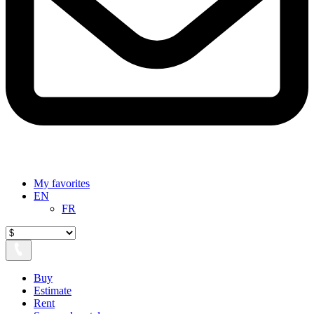
My favorites
EN
FR
Buy
Estimate
Rent