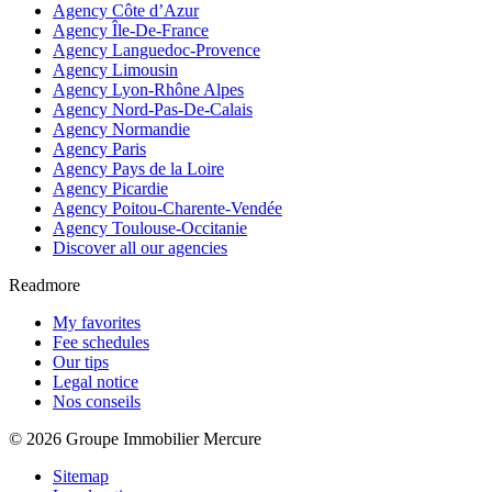
Agency Côte d’Azur
Agency Île-De-France
Agency Languedoc-Provence
Agency Limousin
Agency Lyon-Rhône Alpes
Agency Nord-Pas-De-Calais
Agency Normandie
Agency Paris
Agency Pays de la Loire
Agency Picardie
Agency Poitou-Charente-Vendée
Agency Toulouse-Occitanie
Discover all our agencies
Readmore
My favorites
Fee schedules
Our tips
Legal notice
Nos conseils
© 2026 Groupe Immobilier Mercure
Sitemap