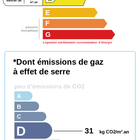
kWh/m².an
m².an
E
F
passoire
énergétique
G
Logement extrêmement consommateur d’énergie
*Dont émissions de gaz
à effet de serre
peu d’émissions de CO2
A
B
C
D
31
kg CO2/m².an