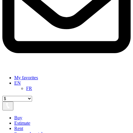
My favorites
EN
FR
Buy
Estimate
Rent