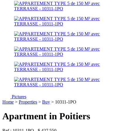
Pictures
Home
>
Properties
>
Buy
> 10311-1PO
Apartment in Poitiers
Ref : 10311-1PO
-
$
427 550