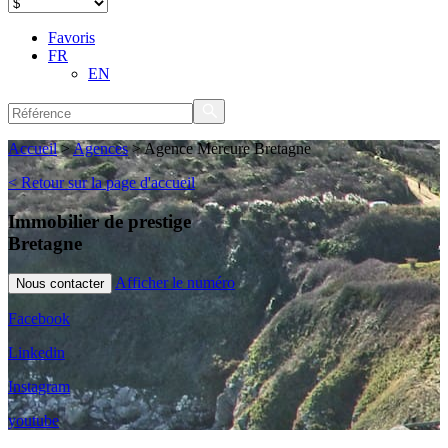
Favoris
FR
EN
Accueil
>
Agences
>
Agence Mercure Bretagne
< Retour sur la page d'accueil
Immobilier de prestige
Bretagne
Afficher le numéro
Nous contacter
Facebook
Linkedin
Instagram
youtube