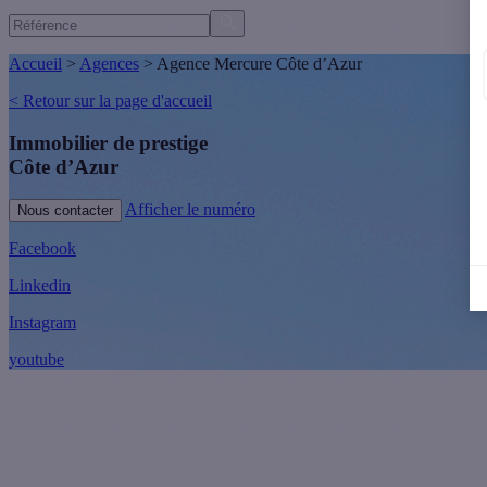
Accueil
>
Agences
>
Agence Mercure Côte d’Azur
< Retour sur la page d'accueil
Immobilier de prestige
Côte d’Azur
Afficher le numéro
Nous contacter
Facebook
Linkedin
Instagram
youtube