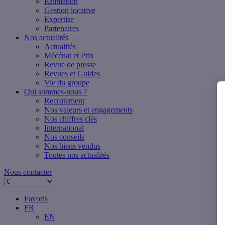
Estimation
Gestion locative
Expertise
Partenaires
Nos actualités
Actualités
Mécénat et Prix
Revue de presse
Revues et Guides
Vie du groupe
Qui sommes-nous ?
Recrutement
Nos valeurs et engagements
Nos chiffres clés
International
Nos conseils
Nos biens vendus
Toutes nos actualités
Nous contacter
Favoris
FR
EN