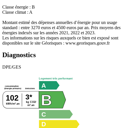
Classe énergie : B
Classe climat : A
Montant estimé des dépenses annuelles d’énergie pour un usage
standard : entre 3270 euros et 4500 euros par an. Prix moyens des
énergies indexés sur les années 2021, 2022 et 2023.
Les informations sur les risques auxquels ce bien est exposé sont
disponibles sur le site Géorisques : www.georisques.gouv.fr
Diagnostics
DPE/GES
Logement très performant
A
consommation
émissions
(énergie primaire)
B
3*
102
kg CO2/
B
kWh/m².an
m².an
C
D