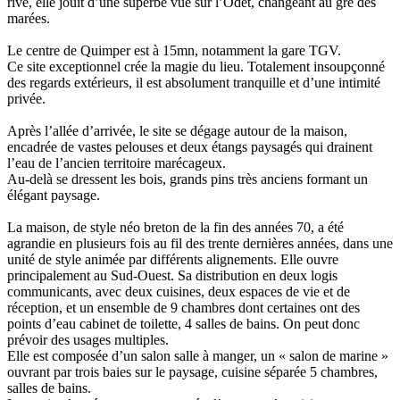
rive, elle jouit d’une superbe vue sur l’Odet, changeant au gré des
marées.
Le centre de Quimper est à 15mn, notamment la gare TGV.
Ce site exceptionnel crée la magie du lieu. Totalement insoupçonné
des regards extérieurs, il est absolument tranquille et d’une intimité
privée.
Après l’allée d’arrivée, le site se dégage autour de la maison,
encadrée de vastes pelouses et deux étangs paysagés qui drainent
l’eau de l’ancien territoire marécageux.
Au-delà se dressent les bois, grands pins très anciens formant un
élégant paysage.
La maison, de style néo breton de la fin des années 70, a été
agrandie en plusieurs fois au fil des trente dernières années, dans une
unité de style animée par différents alignements. Elle ouvre
principalement au Sud-Ouest. Sa distribution en deux logis
communicants, avec deux cuisines, deux espaces de vie et de
réception, et un ensemble de 9 chambres dont certaines ont des
points d’eau cabinet de toilette, 4 salles de bains. On peut donc
prévoir des usages multiples.
Elle est composée d’un salon salle à manger, un « salon de marine »
ouvrant par trois baies sur le paysage, cuisine séparée 5 chambres,
salles de bains.