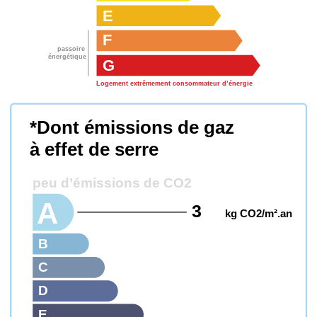
E
F
passoire
énergétique
G
Logement extrêmement consommateur d’énergie
*Dont émissions de gaz
à effet de serre
peu d’émissions de CO2
A
3
kg CO2/m².an
B
C
D
E