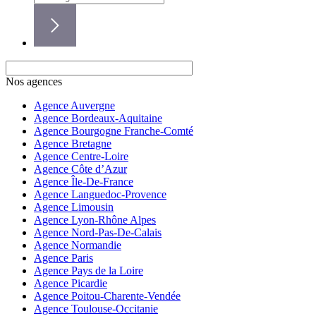
Nos agences
Agence Auvergne
Agence Bordeaux-Aquitaine
Agence Bourgogne Franche-Comté
Agence Bretagne
Agence Centre-Loire
Agence Côte d’Azur
Agence Île-De-France
Agence Languedoc-Provence
Agence Limousin
Agence Lyon-Rhône Alpes
Agence Nord-Pas-De-Calais
Agence Normandie
Agence Paris
Agence Pays de la Loire
Agence Picardie
Agence Poitou-Charente-Vendée
Agence Toulouse-Occitanie