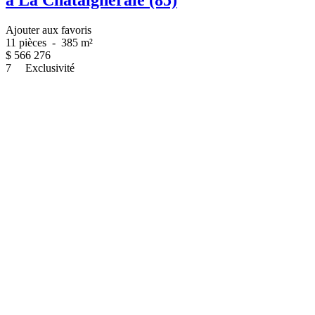
à La Châtaigneraie (85)
Ajouter aux favoris
11 pièces
-
385 m²
$
566 276
7
Exclusivité