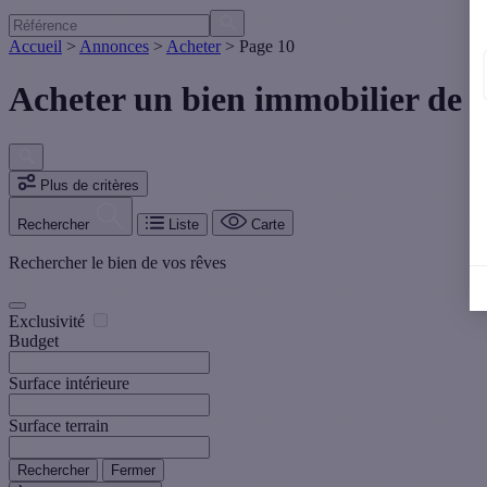
Accueil
>
Annonces
>
Acheter
>
Page 10
Acheter un bien immobilier de 
Plus de critères
Rechercher
Liste
Carte
Rechercher le bien de vos rêves
Exclusivité
Budget
Surface intérieure
Surface terrain
Rechercher
Fermer