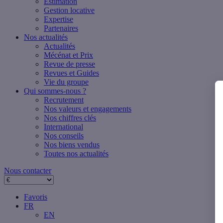
Estimation
Gestion locative
Expertise
Partenaires
Nos actualités
Actualités
Mécénat et Prix
Revue de presse
Revues et Guides
Vie du groupe
Qui sommes-nous ?
Recrutement
Nos valeurs et engagements
Nos chiffres clés
International
Nos conseils
Nos biens vendus
Toutes nos actualités
Nous contacter
Favoris
FR
EN