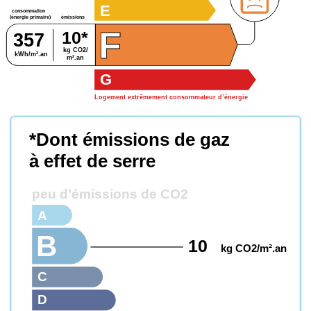
E
consommation
émissions
(énergie primaire)
F
10*
357
kg CO2/
kWh/m².an
m².an
G
Logement extrêmement consommateur d’énergie
*Dont émissions de gaz
à effet de serre
peu d’émissions de CO2
A
B
10
kg CO2/m².an
C
D