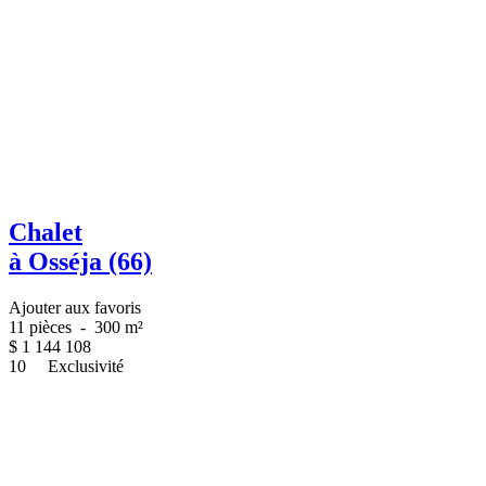
Chalet
à Osséja (66)
Ajouter aux favoris
11 pièces
-
300 m²
$
1 144 108
10
Exclusivité