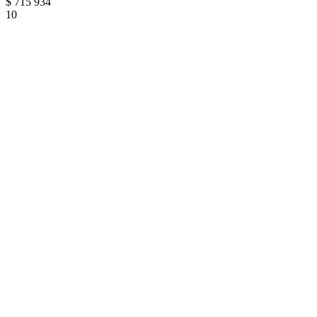
$
715 934
10