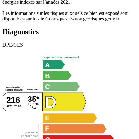
énergies indexés sur l’années 2021.
Les informations sur les risques auxquels ce bien est exposé sont
disponibles sur le site Géorisques : www.georisques.gouv.fr
Diagnostics
DPE/GES
Logement très performant
A
B
C
consommation
émissions
(énergie primaire)
D
35*
216
kg CO2/
kWh/m².an
m².an
E
F
passoire
énergétique