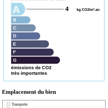
A
4
kg CO2/m².an
B
C
D
E
F
G
émissions de CO2
très importantes
Emplacement du bien
Transports