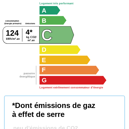
Logement très performant
A
B
consommation
émissions
(énergie primaire)
C
4*
124
kg CO2/
kWh/m².an
m².an
D
E
F
passoire
énergétique
G
Logement extrêmement consommateur d’énergie
*Dont émissions de gaz
à effet de serre
peu d’émissions de CO2