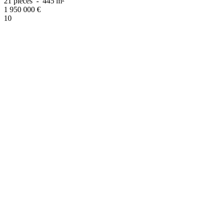
21 pièces
-
445 m²
1 950 000
€
10