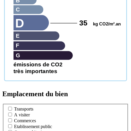
B
C
D
35
kg CO2/m².an
E
F
G
émissions de CO2
très importantes
Emplacement du bien
Transports
A visiter
Commerces
Etablissement public