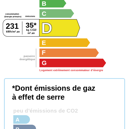
B
C
consommation
émissions
(énergie primaire)
D
35*
231
kg CO2/
kWh/m².an
m².an
E
F
passoire
énergétique
G
Logement extrêmement consommateur d’énergie
*Dont émissions de gaz
à effet de serre
peu d’émissions de CO2
A