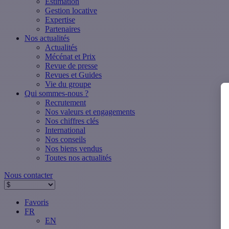
Estimation
Gestion locative
Expertise
Partenaires
Nos actualités
Actualités
Mécénat et Prix
Revue de presse
Revues et Guides
Vie du groupe
Qui sommes-nous ?
Recrutement
Nos valeurs et engagements
Nos chiffres clés
International
Nos conseils
Nos biens vendus
Toutes nos actualités
Nous contacter
Favoris
FR
EN