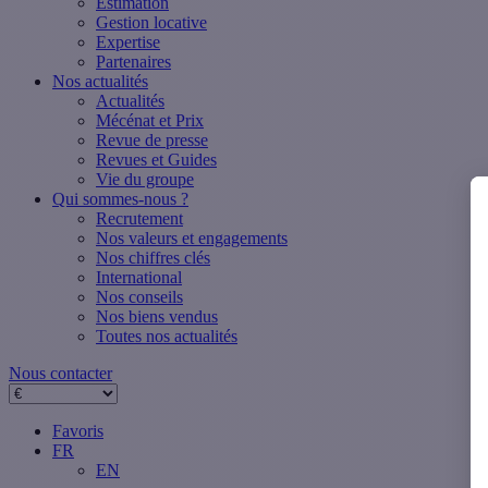
Estimation
Gestion locative
Expertise
Partenaires
Nos actualités
Actualités
Mécénat et Prix
Revue de presse
Revues et Guides
Vie du groupe
Qui sommes-nous ?
Recrutement
Nos valeurs et engagements
Nos chiffres clés
International
Nos conseils
Nos biens vendus
Toutes nos actualités
Nous contacter
Favoris
FR
EN