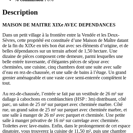
Description
MAISON DE MAITRE XIXe AVEC DEPENDANCES
Dans un petit village à la frontière entre la Vendée et les Deux-
Sèvres, cette propriété est constituée d’une Maison de Maître datant
de la fin du XIXe en très bon état avec ses éléments d’origine, et de
belles dépendances sur un terrain arboré de 1,50 hectare. Une
dizaine de pièces composent cette demeure, parmi lesquelles une
belle entrée traversante, d’élégantes pièces de séjour avec
cheminées, une cuisine, cinq chambres dont une suite avec salle
d’eau en rez-de-chaussée, et une salle de bains à l’étage. Un grand
grenier aménageable et une vaste cave semi-enterrée complètent le
tout.
Au rez-de-chaussée, l’entrée se fait par un vestibule de 26 m² sur
dallage à cabochons en comblanchien (HSP : 3m) distribuant, côté
parc, un salon de 25 m² sur parquet avec cheminée marbre. Côté
rue, un grand salon de 25 m² sur parquet avec cheminée marbre, et
une salle à manger de 26 m² avec parquet et cheminée. Une petite
salle à manger privative de 16 m² sur carrelage avec cheminée.
Toilettes avec lave-mains. Enfin, dans le prolongement de cet espace
dinatoire, vous trouverez la cuisine de 11,50 m², puis une chambre