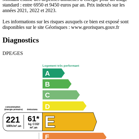
standard : entre 6950 et 9450 euros par an. Prix indexés sur les
années 2021, 2022 et 2023.
Les informations sur les risques auxquels ce bien est exposé sont
disponibles sur le site Géorisques : www.georisques.gouv.fr
Diagnostics
DPE/GES
Logement très performant
A
B
C
D
consommation
émissions
(énergie primaire)
E
61*
221
kg CO2/
kWh/m².an
m².an
F