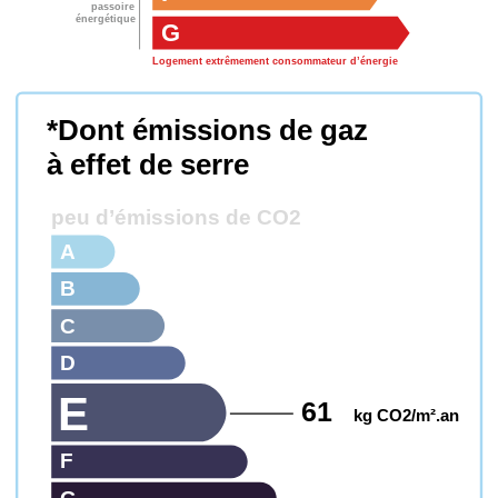
passoire
énergétique
G
Logement extrêmement consommateur d’énergie
*Dont émissions de gaz
à effet de serre
peu d’émissions de CO2
A
B
C
D
E
61
kg CO2/m².an
F