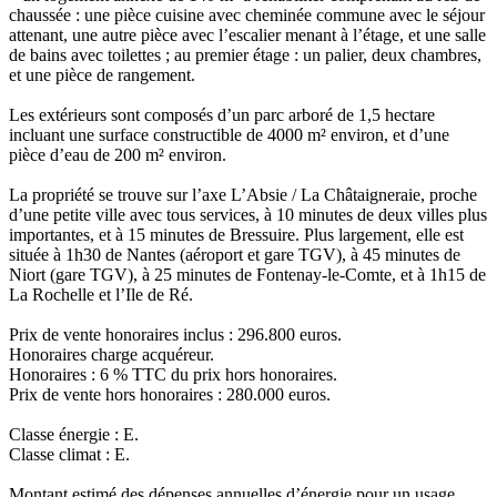
chaussée : une pièce cuisine avec cheminée commune avec le séjour
attenant, une autre pièce avec l’escalier menant à l’étage, et une salle
de bains avec toilettes ; au premier étage : un palier, deux chambres,
et une pièce de rangement.
Les extérieurs sont composés d’un parc arboré de 1,5 hectare
incluant une surface constructible de 4000 m² environ, et d’une
pièce d’eau de 200 m² environ.
La propriété se trouve sur l’axe L’Absie / La Châtaigneraie, proche
d’une petite ville avec tous services, à 10 minutes de deux villes plus
importantes, et à 15 minutes de Bressuire. Plus largement, elle est
située à 1h30 de Nantes (aéroport et gare TGV), à 45 minutes de
Niort (gare TGV), à 25 minutes de Fontenay-le-Comte, et à 1h15 de
La Rochelle et l’Ile de Ré.
Prix de vente honoraires inclus : 296.800 euros.
Honoraires charge acquéreur.
Honoraires : 6 % TTC du prix hors honoraires.
Prix de vente hors honoraires : 280.000 euros.
Classe énergie : E.
Classe climat : E.
Montant estimé des dépenses annuelles d’énergie pour un usage