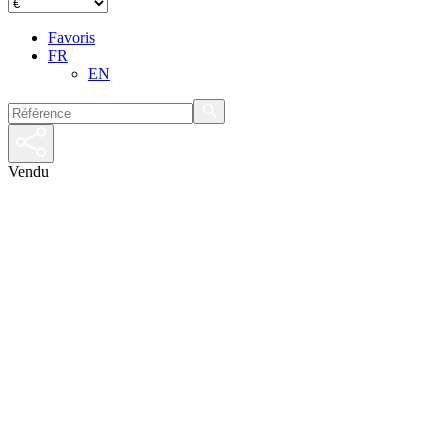
Favoris
FR
EN
Vendu