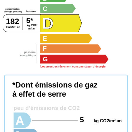
C
consommation
émissions
(énergie primaire)
D
5*
182
kg CO2/
kWh/m².an
m².an
E
F
passoire
énergétique
G
Logement extrêmement consommateur d’énergie
*Dont émissions de gaz
à effet de serre
peu d’émissions de CO2
A
5
kg CO2/m².an