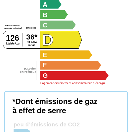
A
B
C
consommation
émissions
(énergie primaire)
D
36*
126
kg CO2/
kWh/m².an
m².an
E
F
passoire
énergétique
G
Logement extrêmement consommateur d’énergie
*Dont émissions de gaz
à effet de serre
peu d’émissions de CO2