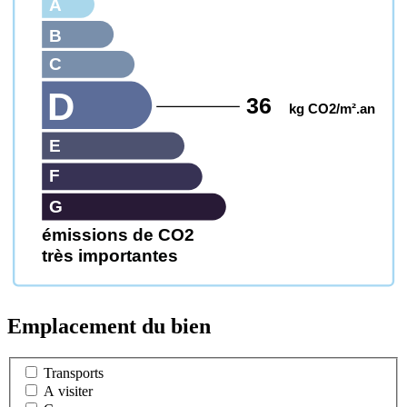
A
B
C
D
36
kg CO2/m².an
E
F
G
émissions de CO2
très importantes
Emplacement du bien
Transports
A visiter