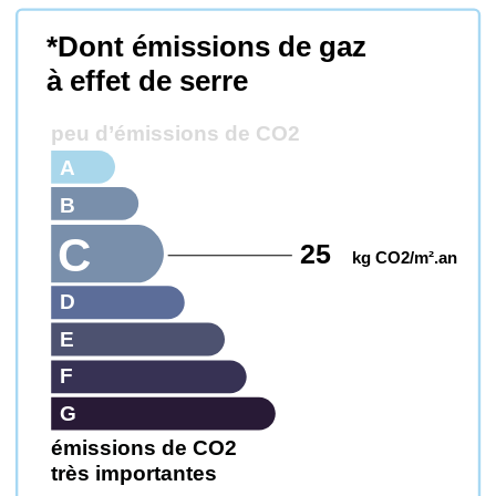
*Dont émissions de gaz
à effet de serre
peu d’émissions de CO2
A
B
C
25
kg CO2/m².an
D
E
F
G
émissions de CO2
très importantes