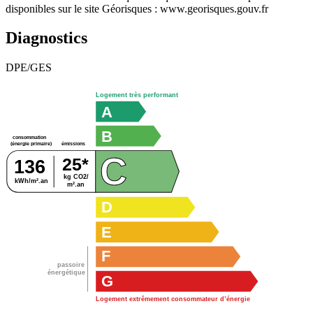
disponibles sur le site Géorisques : www.georisques.gouv.fr
Diagnostics
DPE/GES
Logement très performant
A
B
consommation
émissions
(énergie primaire)
C
25*
136
kg CO2/
kWh/m².an
m².an
D
E
F
passoire
énergétique
G
Logement extrêmement consommateur d’énergie