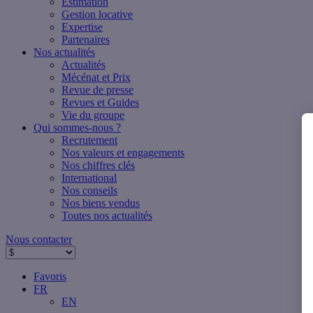
Estimation
Gestion locative
Expertise
Partenaires
Nos actualités
Actualités
Mécénat et Prix
Revue de presse
Revues et Guides
Vie du groupe
Qui sommes-nous ?
Recrutement
Nos valeurs et engagements
Nos chiffres clés
International
Nos conseils
Nos biens vendus
Toutes nos actualités
Nous contacter
Favoris
FR
EN