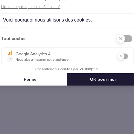
e 2
rs
- Page 2