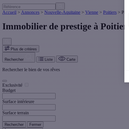
Accueil
>
Annonces
>
Nouvelle-Aquitaine
>
Vienne
>
Poitiers
>
Pag
Immobilier de prestige à Poitie
Plus de critères
Rechercher
Liste
Carte
Rechercher le bien de vos rêves
Exclusivité
Budget
Surface intérieure
Surface terrain
Rechercher
Fermer