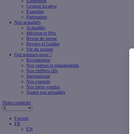
Estimation
Gestion locative
Expertise
Partenaires
Nos actualités
Actualités
Mécénat et Prix
Revue de presse
Revues et Guides
Vie du groupe
Qui sommes-nous ?
Recrutement
Nos valeurs et engagements
Nos chiffres clés
International
Nos conseils
Nos biens vendus
Toutes nos actualités
Nous contacter
Favoris
FR
EN