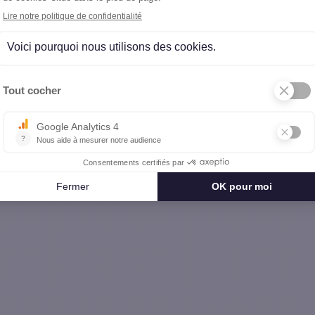
>
Charente-Maritime
 particulier