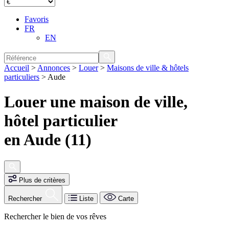
Favoris
FR
EN
Accueil
>
Annonces
>
Louer
>
Maisons de ville & hôtels
particuliers
>
Aude
Louer une maison de ville,
hôtel particulier
en Aude (11)
Plus de critères
Rechercher
Liste
Carte
Rechercher le bien de vos rêves