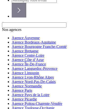
Nos agences
Agence Auvergne
Agence Bordeaux-Aquitaine
Agence Bourgogne Franche-Comté
Agence Bretagne
Agence Centre-Loire
Agence Côte d’Azur
Agence Île-De-France
Agence Languedoc-Provence
Agence Limousin
Agence Lyon-Rhône Alpes
Agence Nord-Pas-De-Calais
Agence Normandie
Agence Paris
Agence Pays de la Loire
Agence Picardie
Agence Poitou-Charente-Vendée
Agence Toulouse-Occitanie