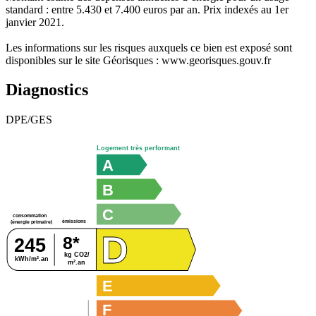
standard : entre 5.430 et 7.400 euros par an. Prix indexés au 1er
janvier 2021.
Les informations sur les risques auxquels ce bien est exposé sont
disponibles sur le site Géorisques : www.georisques.gouv.fr
Diagnostics
DPE/GES
Logement très performant
A
B
C
consommation
émissions
(énergie primaire)
D
8*
245
kg CO2/
kWh/m².an
m².an
E
F