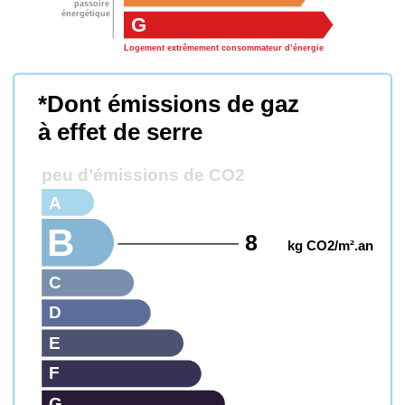
passoire
énergétique
G
Logement extrêmement consommateur d’énergie
*Dont émissions de gaz
à effet de serre
peu d’émissions de CO2
A
B
8
kg CO2/m².an
C
D
E
F
G