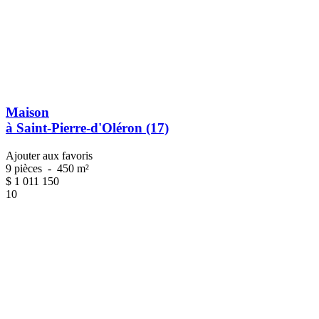
Maison
à Saint-Pierre-d'Oléron (17)
Ajouter aux favoris
9 pièces
-
450 m²
$
1 011 150
10