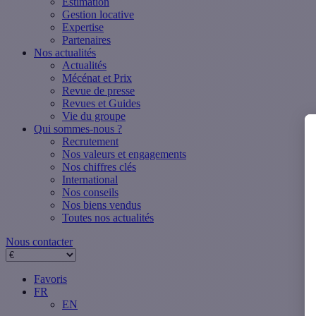
Estimation
Gestion locative
Expertise
Partenaires
Nos actualités
Actualités
Mécénat et Prix
Revue de presse
Revues et Guides
Vie du groupe
Qui sommes-nous ?
Recrutement
Nos valeurs et engagements
Nos chiffres clés
International
Nos conseils
Nos biens vendus
Toutes nos actualités
Nous contacter
Favoris
FR
EN