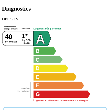
Diagnostics
DPE/GES
consommation
émissions
Logement très performant
(énergie primaire)
A
1*
40
kg CO2/
kWh/m².an
m².an
B
C
D
E
F
passoire
énergétique
G
Logement extrêmement consommateur d’énergie