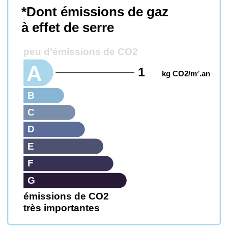
*Dont émissions de gaz
à effet de serre
peu d’émissions de CO2
A
1
kg CO2/m².an
B
C
D
E
F
G
émissions de CO2
très importantes