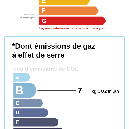
E
F
passoire
énergétique
G
Logement extrêmement consommateur d’énergie
*Dont émissions de gaz
à effet de serre
peu d’émissions de CO2
A
B
7
kg CO2/m².an
C
D
E