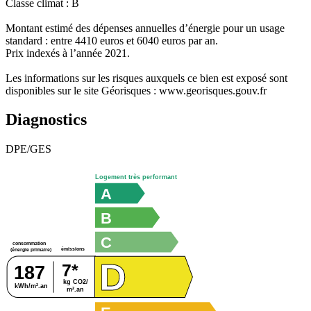
Classe climat : B
Montant estimé des dépenses annuelles d’énergie pour un usage
standard : entre 4410 euros et 6040 euros par an.
Prix indexés à l’année 2021.
Les informations sur les risques auxquels ce bien est exposé sont
disponibles sur le site Géorisques : www.georisques.gouv.fr
Diagnostics
DPE/GES
Logement très performant
A
B
C
consommation
émissions
(énergie primaire)
D
7*
187
kg CO2/
kWh/m².an
m².an