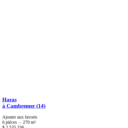
Haras
à Cambremer (14)
Ajouter aux favoris
6 pièces
-
270 m²
$
2 535 336