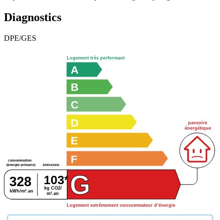
Diagnostics
DPE/GES
Logement très performant
A
B
C
D
passoire
énergétique
E
F
consommation
émissions
(énergie primaire)
G
103*
328
kg CO2/
kWh/m².an
m².an
Logement extrêmement consommateur d’énergie