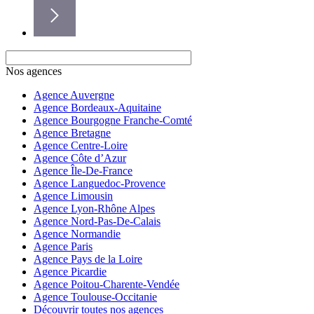
Nos agences
Agence Auvergne
Agence Bordeaux-Aquitaine
Agence Bourgogne Franche-Comté
Agence Bretagne
Agence Centre-Loire
Agence Côte d’Azur
Agence Île-De-France
Agence Languedoc-Provence
Agence Limousin
Agence Lyon-Rhône Alpes
Agence Nord-Pas-De-Calais
Agence Normandie
Agence Paris
Agence Pays de la Loire
Agence Picardie
Agence Poitou-Charente-Vendée
Agence Toulouse-Occitanie
Découvrir toutes nos agences