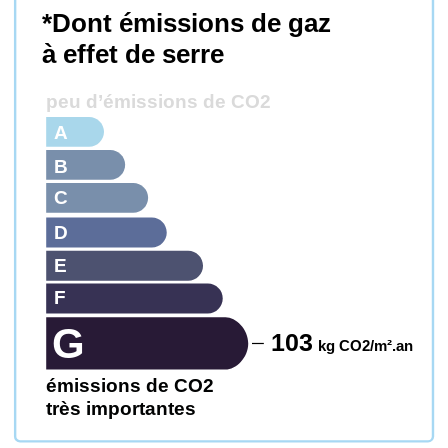
*Dont émissions de gaz
à effet de serre
peu d’émissions de CO2
A
B
C
D
E
F
G
103
kg CO2/m².an
émissions de CO2
très importantes