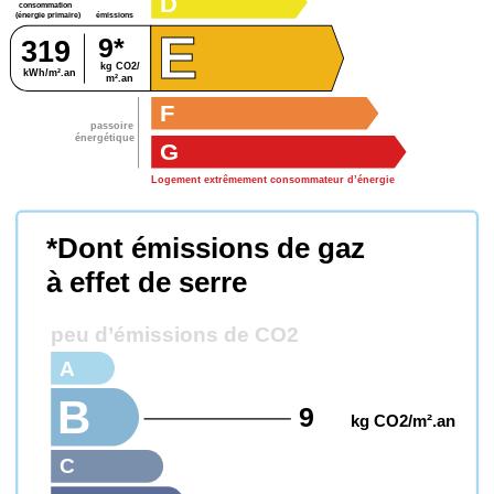
D
consommation
émissions
(énergie primaire)
E
9*
319
kg CO2/
kWh/m².an
m².an
F
passoire
énergétique
G
Logement extrêmement consommateur d’énergie
*Dont émissions de gaz
à effet de serre
peu d’émissions de CO2
A
B
9
kg CO2/m².an
C