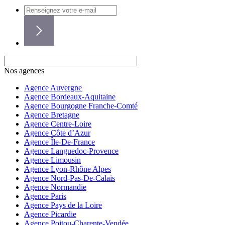
Nos agences
Agence Auvergne
Agence Bordeaux-Aquitaine
Agence Bourgogne Franche-Comté
Agence Bretagne
Agence Centre-Loire
Agence Côte d’Azur
Agence Île-De-France
Agence Languedoc-Provence
Agence Limousin
Agence Lyon-Rhône Alpes
Agence Nord-Pas-De-Calais
Agence Normandie
Agence Paris
Agence Pays de la Loire
Agence Picardie
Agence Poitou-Charente-Vendée