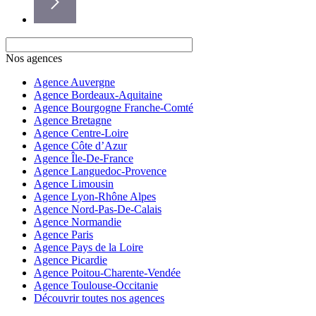
Nos agences
Agence Auvergne
Agence Bordeaux-Aquitaine
Agence Bourgogne Franche-Comté
Agence Bretagne
Agence Centre-Loire
Agence Côte d’Azur
Agence Île-De-France
Agence Languedoc-Provence
Agence Limousin
Agence Lyon-Rhône Alpes
Agence Nord-Pas-De-Calais
Agence Normandie
Agence Paris
Agence Pays de la Loire
Agence Picardie
Agence Poitou-Charente-Vendée
Agence Toulouse-Occitanie
Découvrir toutes nos agences