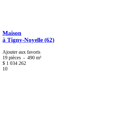
Maison
à Tigny-Noyelle (62)
Ajouter aux favoris
19 pièces
-
490 m²
$
1 034 262
10