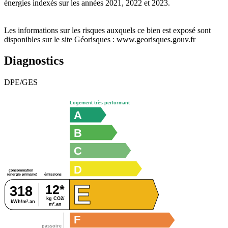
énergies indexés sur les années 2021, 2022 et 2023.
Les informations sur les risques auxquels ce bien est exposé sont
disponibles sur le site Géorisques : www.georisques.gouv.fr
Diagnostics
DPE/GES
Logement très performant
A
B
C
D
consommation
émissions
(énergie primaire)
E
12*
318
kg CO2/
kWh/m².an
m².an
F
passoire