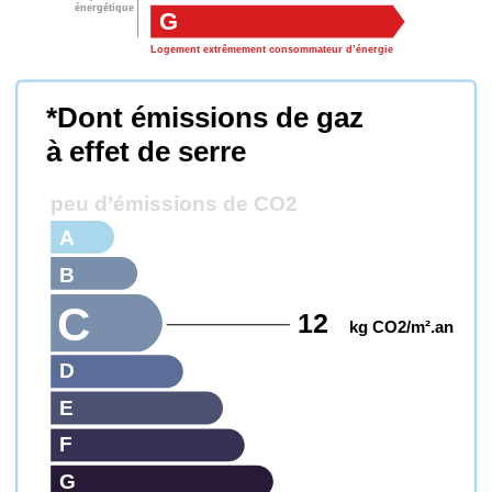
énergétique
G
Logement extrêmement consommateur d’énergie
*Dont émissions de gaz
à effet de serre
peu d’émissions de CO2
A
B
C
12
kg CO2/m².an
D
E
F
G