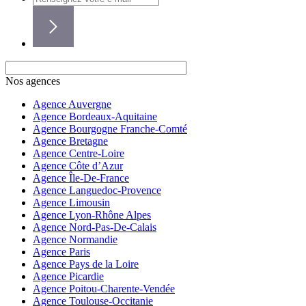
Nos agences
Agence Auvergne
Agence Bordeaux-Aquitaine
Agence Bourgogne Franche-Comté
Agence Bretagne
Agence Centre-Loire
Agence Côte d’Azur
Agence Île-De-France
Agence Languedoc-Provence
Agence Limousin
Agence Lyon-Rhône Alpes
Agence Nord-Pas-De-Calais
Agence Normandie
Agence Paris
Agence Pays de la Loire
Agence Picardie
Agence Poitou-Charente-Vendée
Agence Toulouse-Occitanie