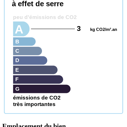
à effet de serre
peu d’émissions de CO2
A
3
kg CO2/m².an
B
C
D
E
F
G
émissions de CO2
très importantes
Emplacement du bien