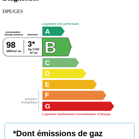
DPE/GES
Logement très performant
A
consommation
émissions
(énergie primaire)
B
3*
98
kg CO2/
B
kWh/m².an
m².an
C
D
E
F
passoire
énergétique
G
Logement extrêmement consommateur d’énergie
*Dont émissions de gaz