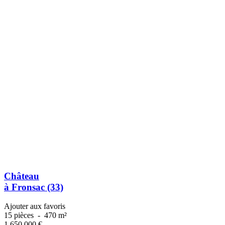
Château
à Fronsac (33)
Ajouter aux favoris
15 pièces
-
470 m²
1 650 000
€