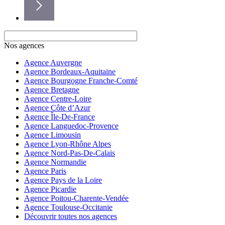
Nos agences
Agence Auvergne
Agence Bordeaux-Aquitaine
Agence Bourgogne Franche-Comté
Agence Bretagne
Agence Centre-Loire
Agence Côte d’Azur
Agence Île-De-France
Agence Languedoc-Provence
Agence Limousin
Agence Lyon-Rhône Alpes
Agence Nord-Pas-De-Calais
Agence Normandie
Agence Paris
Agence Pays de la Loire
Agence Picardie
Agence Poitou-Charente-Vendée
Agence Toulouse-Occitanie
Découvrir toutes nos agences