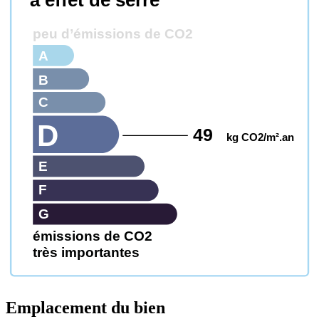
peu d’émissions de CO2
A
B
C
D
49
kg CO2/m².an
E
F
G
émissions de CO2
très importantes
Emplacement du bien