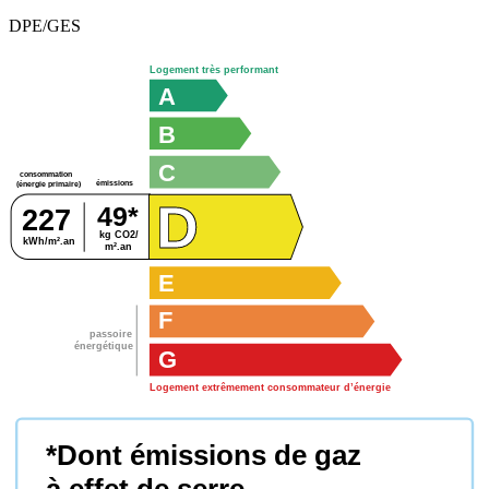
DPE/GES
Logement très performant
A
B
C
consommation
émissions
(énergie primaire)
D
49*
227
kg CO2/
kWh/m².an
m².an
E
F
passoire
énergétique
G
Logement extrêmement consommateur d’énergie
*Dont émissions de gaz
à effet de serre