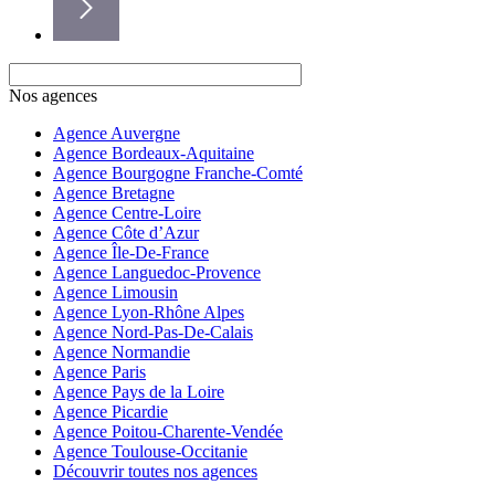
Nos agences
Agence Auvergne
Agence Bordeaux-Aquitaine
Agence Bourgogne Franche-Comté
Agence Bretagne
Agence Centre-Loire
Agence Côte d’Azur
Agence Île-De-France
Agence Languedoc-Provence
Agence Limousin
Agence Lyon-Rhône Alpes
Agence Nord-Pas-De-Calais
Agence Normandie
Agence Paris
Agence Pays de la Loire
Agence Picardie
Agence Poitou-Charente-Vendée
Agence Toulouse-Occitanie
Découvrir toutes nos agences