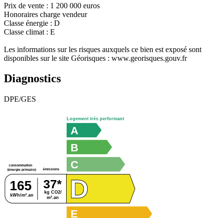
Prix de vente : 1 200 000 euros
Honoraires charge vendeur
Classe énergie : D
Classe climat : E
Les informations sur les risques auxquels ce bien est exposé sont
disponibles sur le site Géorisques : www.georisques.gouv.fr
Diagnostics
DPE/GES
Logement très performant
A
B
C
consommation
émissions
(énergie primaire)
D
37*
165
kg CO2/
kWh/m².an
m².an
E