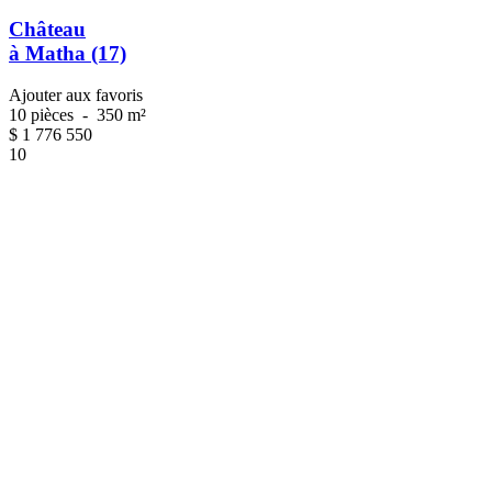
Château
à Matha (17)
Ajouter aux favoris
10 pièces
-
350 m²
$
1 776 550
10