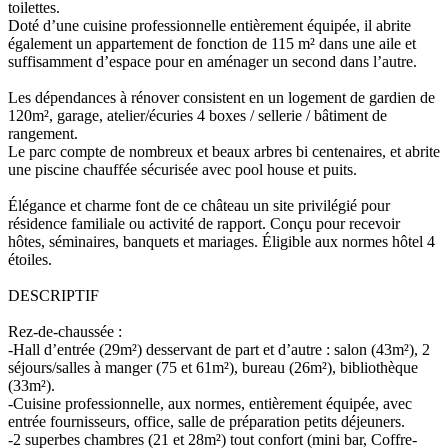
toilettes.
Doté d’une cuisine professionnelle entièrement équipée, il abrite
également un appartement de fonction de 115 m² dans une aile et
suffisamment d’espace pour en aménager un second dans l’autre.
Les dépendances à rénover consistent en un logement de gardien de
120m², garage, atelier/écuries 4 boxes / sellerie / bâtiment de
rangement.
Le parc compte de nombreux et beaux arbres bi centenaires, et abrite
une piscine chauffée sécurisée avec pool house et puits.
Élégance et charme font de ce château un site privilégié pour
résidence familiale ou activité de rapport. Conçu pour recevoir
hôtes, séminaires, banquets et mariages. Éligible aux normes hôtel 4
étoiles.
DESCRIPTIF
Rez-de-chaussée :
-Hall d’entrée (29m²) desservant de part et d’autre : salon (43m²), 2
séjours/salles à manger (75 et 61m²), bureau (26m²), bibliothèque
(33m²).
-Cuisine professionnelle, aux normes, entièrement équipée, avec
entrée fournisseurs, office, salle de préparation petits déjeuners.
-2 superbes chambres (21 et 28m²) tout confort (mini bar, Coffre-