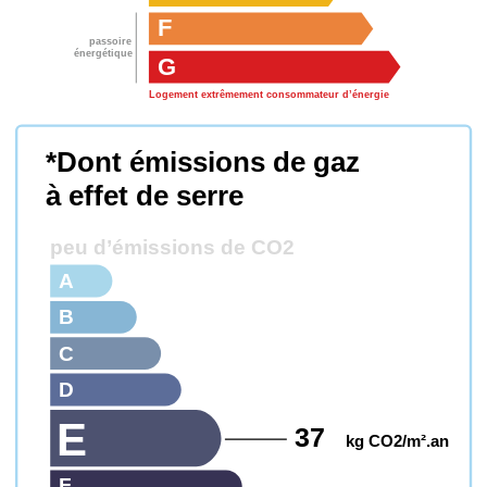
F
passoire
énergétique
G
Logement extrêmement consommateur d’énergie
*Dont émissions de gaz
à effet de serre
peu d’émissions de CO2
A
B
C
D
E
37
kg CO2/m².an
F