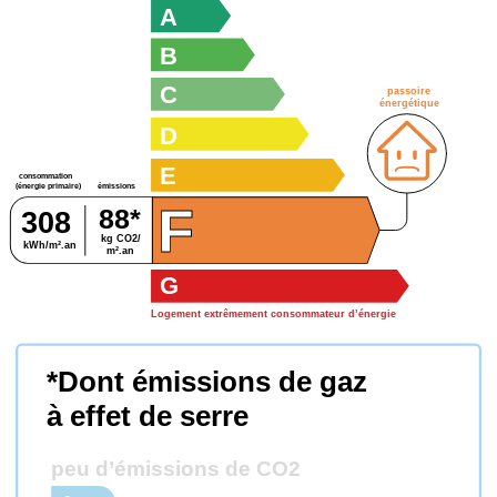
A
B
C
passoire
énergétique
D
E
consommation
émissions
(énergie primaire)
F
88*
308
kg CO2/
kWh/m².an
m².an
G
Logement extrêmement consommateur d’énergie
*Dont émissions de gaz
à effet de serre
peu d’émissions de CO2