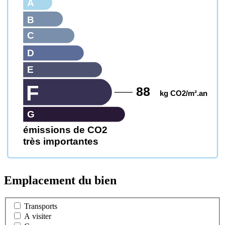
A
B
C
D
E
F
88
kg CO2/m².an
G
émissions de CO2
très importantes
Emplacement du bien
Transports
A visiter