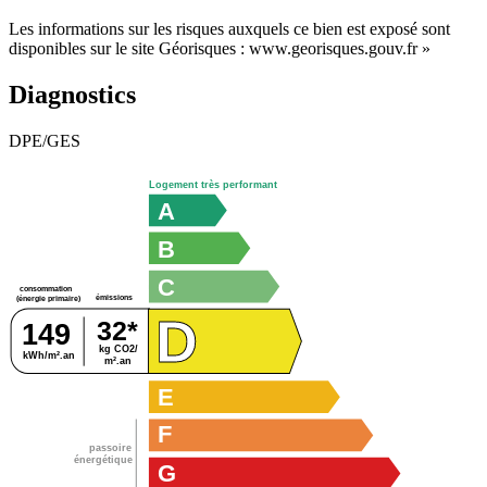
Les informations sur les risques auxquels ce bien est exposé sont
disponibles sur le site Géorisques : www.georisques.gouv.fr »
Diagnostics
DPE/GES
Logement très performant
A
B
C
consommation
émissions
(énergie primaire)
D
32*
149
kg CO2/
kWh/m².an
m².an
E
F
passoire
énergétique
G