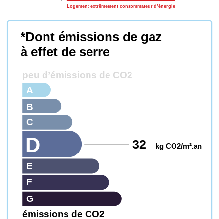
Logement extrêmement consommateur d’énergie
*Dont émissions de gaz
à effet de serre
peu d’émissions de CO2
A
B
C
D
32
kg CO2/m².an
E
F
G
émissions de CO2