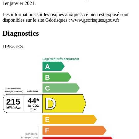
1er janvier 2021.
Les informations sur les risques auxquels ce bien est exposé sont
disponibles sur le site Géorisques : www.georisques.gouv.fr
Diagnostics
DPE/GES
Logement très performant
A
B
C
consommation
émissions
(énergie primaire)
D
44*
215
kg CO2/
kWh/m².an
m².an
E
F
passoire
énergétique