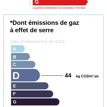
G
Logement extrêmement consommateur d’énergie
*Dont émissions de gaz
à effet de serre
peu d’émissions de CO2
A
B
C
D
44
kg CO2/m².an
E
F
G