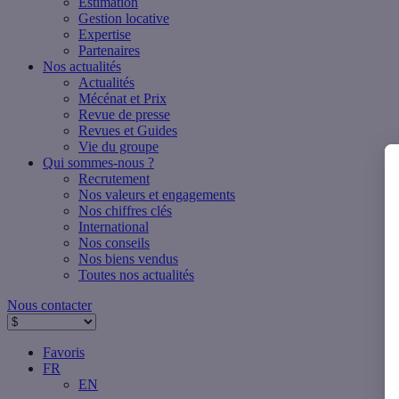
Estimation
Gestion locative
Expertise
Partenaires
Nos actualités
Actualités
Mécénat et Prix
Revue de presse
Revues et Guides
Vie du groupe
Qui sommes-nous ?
Recrutement
Nos valeurs et engagements
Nos chiffres clés
International
Nos conseils
Nos biens vendus
Toutes nos actualités
Nous contacter
Favoris
FR
EN