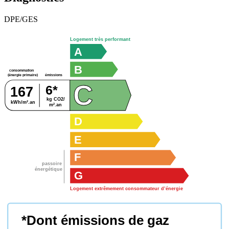
DPE/GES
Logement très performant
A
B
consommation
émissions
(énergie primaire)
C
6*
167
kg CO2/
kWh/m².an
m².an
D
E
F
passoire
énergétique
G
Logement extrêmement consommateur d’énergie
*Dont émissions de gaz