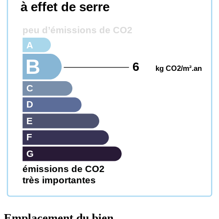
à effet de serre
peu d’émissions de CO2
A
B
6
kg CO2/m².an
C
D
E
F
G
émissions de CO2
très importantes
Emplacement du bien