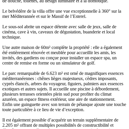
de douche, toilettes, au design luminaire et à la domotique.
Le belvédère de la villa offre une vue exceptionnelle à 360° sur la
mer Méditerannée et sur le Massif de l’Esterel.
Le sous-sol abrite un espace détente avec salle de jeux, salle de
cinéma, cave à vin, caveaux de dégustation, buanderie et local
technique.
Une autre maison de 60m² complète la propriété : elle a également
été entièrement rénovée et meublée pour accueillir les amis, les
invités, des gardiens ou conçue pour installer un espace spa, un
centre de remise en forme ou un simulateur de golf.
Le parc remarquable de 6.623 m² est orné de magnifiques essences
méditerranéennes : chênes lièges majestueux, cèdres imposants,
cyprès élancés, arbres du voyageur, figuiers, palmiers aux essences
exotiques et autres sujets. Il accueille une piscine à débordement,
plusieurs terrasses orientées plein sud pour profiter du climat
azuréen, un espace fitness extérieur, une aire de stationnement.
Enfin une guinguette avec son terrain de pétanque ajoute une touche
toute particulière à ce lieu de vie d’exception.
Il est également possible d’acquérir un terrain supplémentaire de
2.205 m² offrant de multiples possibilités de constructibilité et