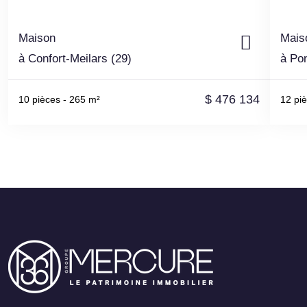
Maison
Mais
à Confort-Meilars (29)
à Pon
$
476 134
10 pièces
-
265 m²
12 pi