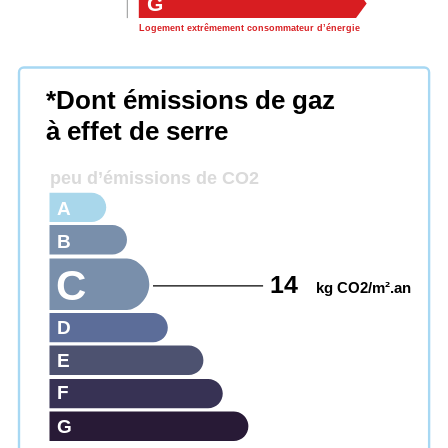
G
Logement extrêmement consommateur d’énergie
*Dont émissions de gaz
à effet de serre
peu d’émissions de CO2
A
B
C
14
kg CO2/m².an
D
E
F
G