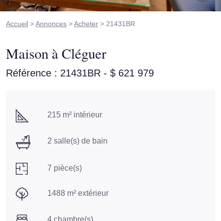
Accueil
>
Annonces
>
Acheter
> 21431BR
Maison à Cléguer
Référence : 21431BR
-
$
621 979
215 m² intérieur
2 salle(s) de bain
7 pièce(s)
1488 m² extérieur
4 chambre(s)