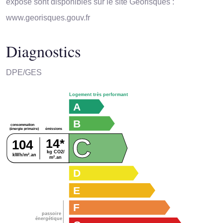
exposé sont disponibles sur le site Géorisques :
www.georisques.gouv.fr
Diagnostics
DPE/GES
Logement très performant
A
B
consommation
émissions
(énergie primaire)
C
14*
104
kg CO2/
kWh/m².an
m².an
D
E
F
passoire
énergétique