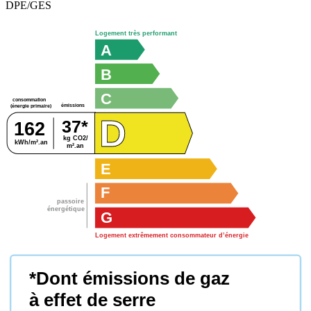
DPE/GES
Logement très performant
A
B
C
consommation
émissions
(énergie primaire)
D
37*
162
kg CO2/
kWh/m².an
m².an
E
F
passoire
énergétique
G
Logement extrêmement consommateur d’énergie
*Dont émissions de gaz
à effet de serre