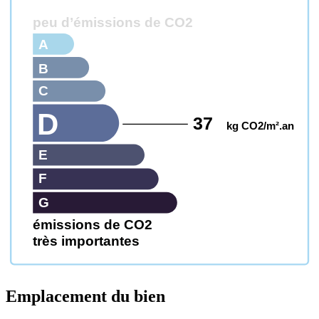
peu d’émissions de CO2
A
B
C
D
37
kg CO2/m².an
E
F
G
émissions de CO2
très importantes
Emplacement du bien