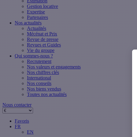
Estimation
Gestion locative
Expertise
Partenaires
Nos actualités
Actualités
Mécénat et Prix
Revue de presse
Revues et Guides
Vie du groupe
Qui sommes-nous ?
Recrutement
Nos valeurs et engagements
Nos chiffres clés
International
Nos conseils
Nos biens vendus
Toutes nos actualités
Nous contacter
Favoris
FR
EN