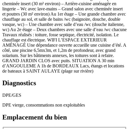
cheminée insert (30 m² environ) – Arrière-cuisine aménagée en
lingerie – Wc avec lave-mains – Grand salon avec cheminée insert
et poutres (30 m² environ) Au 1er étage – Une grande chambre avec
chauffage au sol, et salle de bains /wc (baignoire, douche, double
vasque, wc) – Une chambre avec salle d’eau /wc (douche italienne,
wc) Au 2e étage – Deux chambres avec une salle d’eau /wc chacune
Travaux réalisés : toiture, fosse septique, électricité, isolation. Le
chauffage est électrique. WIFI L’ESPACE EXTERIEUR
AMÉNAGÉ Une dépendance ouverte accueille une cuisine d’été. A
côté, une piscine 6,5mx3m, et 1,2m de profondeur, avec grand
solarium. Sur les bâtiments annexes, les toitures sont à refaire.
GRAND JARDIN CLOS avec puits. SITUATION A 30 min
d’ANGOULEME A 1h de BORDEAUX Lacs, étangs et locations
de bateaux à SAINT AULAYE (plage sur rivière)
Diagnostics
DPE/GES
DPE vierge, consommations non exploitables
Emplacement du bien