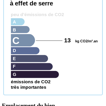
à effet de serre
peu d’émissions de CO2
A
B
C
13
kg CO2/m².an
D
E
F
G
émissions de CO2
très importantes
Emplacement du bien