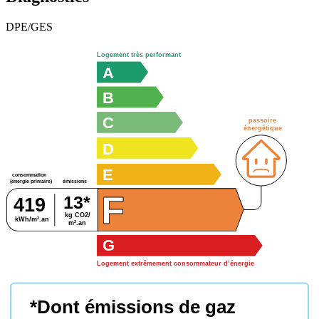
DPE/GES
Logement très performant
A
B
C
passoire
énergétique
D
E
consommation
émissions
(énergie primaire)
F
13*
419
kg CO2/
kWh/m².an
m².an
G
Logement extrêmement consommateur d’énergie
*Dont émissions de gaz