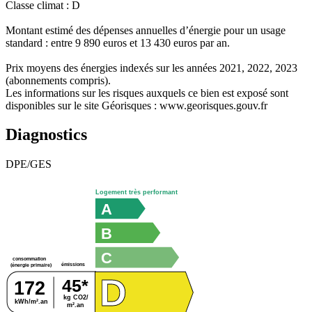
Classe climat : D
Montant estimé des dépenses annuelles d’énergie pour un usage
standard : entre 9 890 euros et 13 430 euros par an.
Prix moyens des énergies indexés sur les années 2021, 2022, 2023
(abonnements compris).
Les informations sur les risques auxquels ce bien est exposé sont
disponibles sur le site Géorisques : www.georisques.gouv.fr
Diagnostics
DPE/GES
Logement très performant
A
B
C
consommation
émissions
(énergie primaire)
D
45*
172
kg CO2/
kWh/m².an
m².an