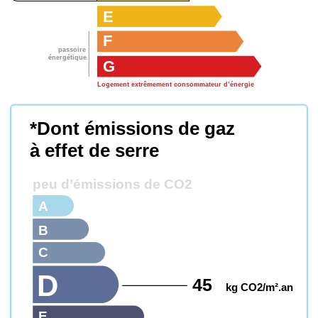
E
F
passoire
énergétique
G
Logement extrêmement consommateur d’énergie
*Dont émissions de gaz
à effet de serre
peu d’émissions de CO2
A
B
C
D
45
kg CO2/m².an
E