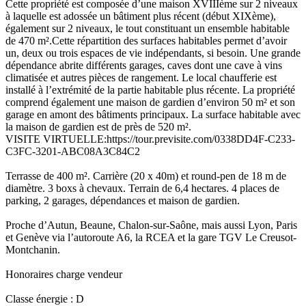
Cette propriété est composée d’une maison XVIIIème sur 2 niveaux
à laquelle est adossée un bâtiment plus récent (début XIXème),
également sur 2 niveaux, le tout constituant un ensemble habitable
de 470 m².Cette répartition des surfaces habitables permet d’avoir
un, deux ou trois espaces de vie indépendants, si besoin. Une grande
dépendance abrite différents garages, caves dont une cave à vins
climatisée et autres pièces de rangement. Le local chaufferie est
installé à l’extrémité de la partie habitable plus récente. La propriété
comprend également une maison de gardien d’environ 50 m² et son
garage en amont des bâtiments principaux. La surface habitable avec
la maison de gardien est de près de 520 m².
VISITE VIRTUELLE:https://tour.previsite.com/0338DD4F-C233-
C3FC-3201-ABC08A3C84C2
Terrasse de 400 m². Carrière (20 x 40m) et round-pen de 18 m de
diamètre. 3 boxs à chevaux. Terrain de 6,4 hectares. 4 places de
parking, 2 garages, dépendances et maison de gardien.
Proche d’Autun, Beaune, Chalon-sur-Saône, mais aussi Lyon, Paris
et Genève via l’autoroute A6, la RCEA et la gare TGV Le Creusot-
Montchanin.
Honoraires charge vendeur
Classe énergie : D