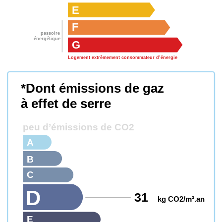
E
F
passoire
énergétique
G
Logement extrêmement consommateur d’énergie
*Dont émissions de gaz
à effet de serre
peu d’émissions de CO2
A
B
C
D
31
kg CO2/m².an
E