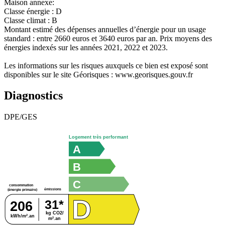
Maison annexe:
Classe énergie : D
Classe climat : B
Montant estimé des dépenses annuelles d’énergie pour un usage
standard : entre 2660 euros et 3640 euros par an. Prix moyens des
énergies indexés sur les années 2021, 2022 et 2023.
Les informations sur les risques auxquels ce bien est exposé sont
disponibles sur le site Géorisques : www.georisques.gouv.fr
Diagnostics
DPE/GES
Logement très performant
A
B
C
consommation
émissions
(énergie primaire)
D
31*
206
kg CO2/
kWh/m².an
m².an