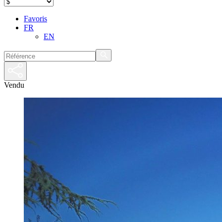
Favoris
FR
EN
Vendu