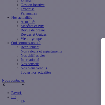
Estimation
Gestion locative
Expertise
Partenaires
Nos actualités
Actualités
Mécénat et Prix
Revue de presse
Revues et Guides
Vie du groupe
Qui sommes-nous ?
Recrutement
Nos valeurs et engagements
Nos chiffres clés
International
Nos conseils
Nos biens vendus
Toutes nos actualités
Nous contacter
Favoris
FR
EN