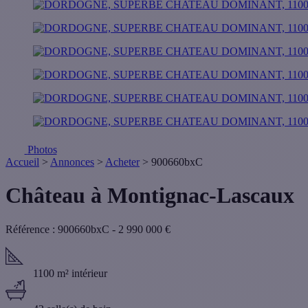
Photos
Accueil
>
Annonces
>
Acheter
> 900660bxC
Château à Montignac-Lascaux
Référence : 900660bxC
-
2 990 000
€
1100 m² intérieur