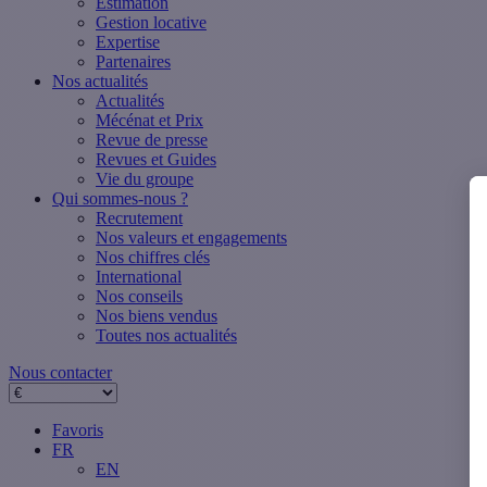
Estimation
Gestion locative
Expertise
Partenaires
Nos actualités
Actualités
Mécénat et Prix
Revue de presse
Revues et Guides
Vie du groupe
Qui sommes-nous ?
Recrutement
Nos valeurs et engagements
Nos chiffres clés
International
Nos conseils
Nos biens vendus
Toutes nos actualités
Nous contacter
Favoris
FR
EN